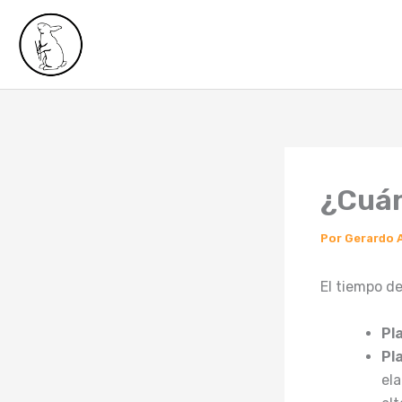
Ir
al
contenido
¿Cuán
Por
Gerardo 
El tiempo de
Pl
Pl
el