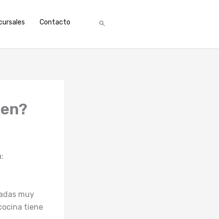
cursales
Contacto
den?
:
tradas muy
cocina tiene