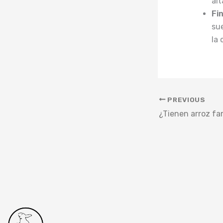
al
Fi
sue
la
PREVIOUS