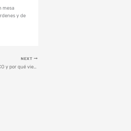
en mesa
órdenes y de
NEXT
¿Qué es el INC o ICO y por qué viene reflejado en mi factura?