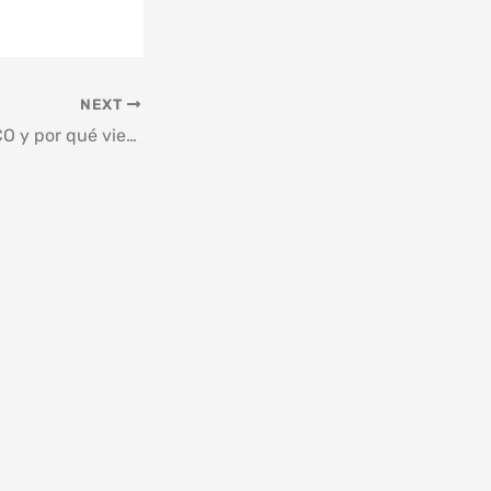
NEXT
¿Qué es el INC o ICO y por qué viene reflejado en mi factura?