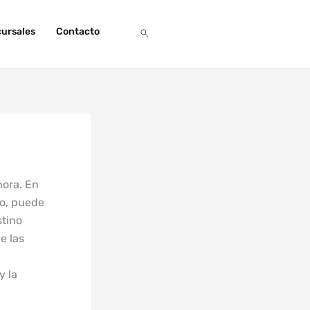
ursales
Contacto
hora. En
do, puede
stino
e las
y la