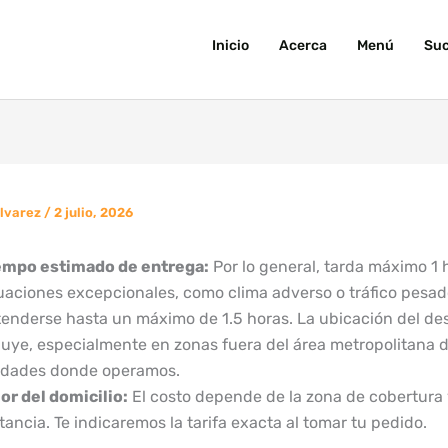
Inicio
Acerca
Menú
Suc
Alvarez
/
2 julio, 2026
empo estimado de entrega:
Por lo general, tarda máximo 1 
tuaciones excepcionales, como clima adverso o tráfico pesa
tenderse hasta un máximo de 1.5 horas. La ubicación del de
luye, especialmente en zonas fuera del área metropolitana d
udades donde operamos.
or del domicilio:
El costo depende de la zona de cobertura 
tancia. Te indicaremos la tarifa exacta al tomar tu pedido.