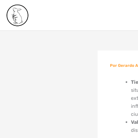
Ir
al
contenido
Por
Gerardo 
Ti
si
ex
inf
ci
Val
dis