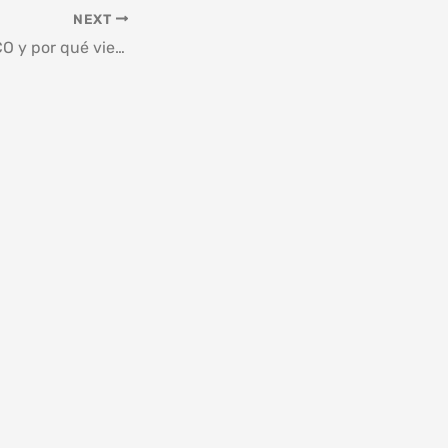
NEXT
¿Qué es el INC o ICO y por qué viene reflejado en mi factura?