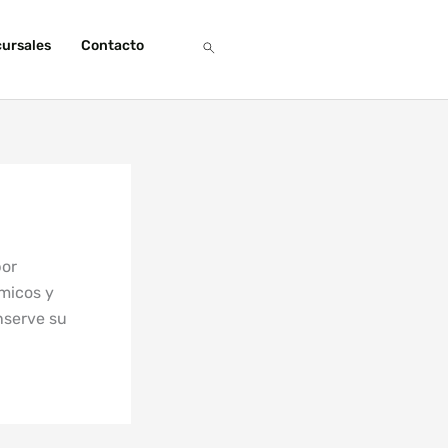
ursales
Contacto
por
rmicos y
nserve su