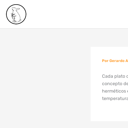
Ir
al
contenido
Por
Gerardo 
Cada plato d
concepto de 
herméticos 
temperatura,